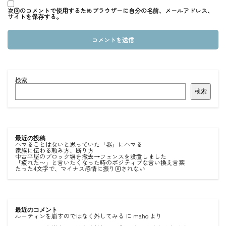
次回のコメントで使用するためブラウザーに自分の名前、メールアドレス、
サイトを保存する。
検索
検索
最近の投稿
ハマることはないと思っていた「器」にハマる
家族に伝わる頼み方、断り方
中古平屋のブロック塀を撤去→フェンスを設置しました
「疲れた〜」と言いたくなった時のポジティブな言い換え言葉
たった4文字で、マイナス感情に振り回されない
最近のコメント
ルーティンを崩すのではなく外してみる
に
maho
より