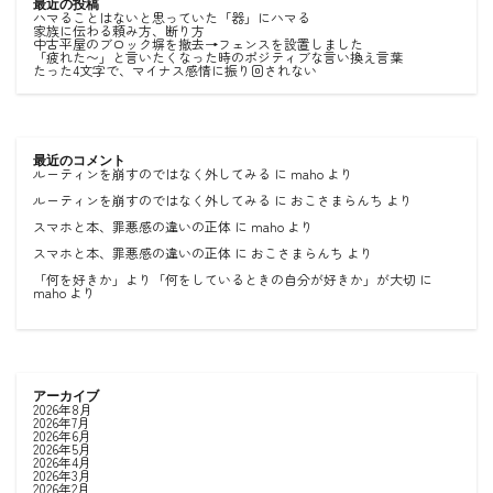
最近の投稿
ハマることはないと思っていた「器」にハマる
家族に伝わる頼み方、断り方
中古平屋のブロック塀を撤去→フェンスを設置しました
「疲れた〜」と言いたくなった時のポジティブな言い換え言葉
たった4文字で、マイナス感情に振り回されない
最近のコメント
ルーティンを崩すのではなく外してみる
に
maho
より
ルーティンを崩すのではなく外してみる
に
おこさまらんち
より
スマホと本、罪悪感の違いの正体
に
maho
より
スマホと本、罪悪感の違いの正体
に
おこさまらんち
より
「何を好きか」より「何をしているときの自分が好きか」が大切
に
maho
より
アーカイブ
2026年8月
2026年7月
2026年6月
2026年5月
2026年4月
2026年3月
2026年2月