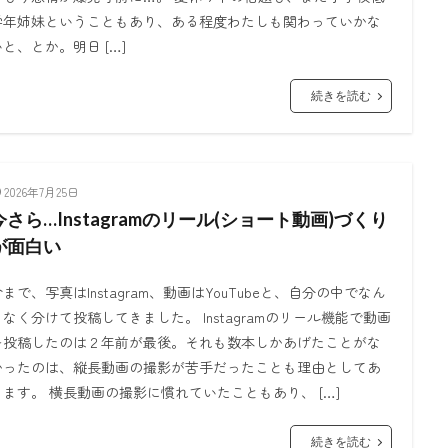
学年姉妹ということもあり、ある程度わたしも関わっていかな
いと、とか。明日 […]
続きを読む
2026年7月25日
今さら…Instagramのリール(ショート動画)づくり
が面白い
今まで、写真はInstagram、動画はYouTubeと、自分の中でなん
となく分けて投稿してきました。 Instagramのリール機能で動画
を投稿したのは２年前が最後。それも数本しかあげたことがな
かったのは、縦長動画の撮影が苦手だったことも理由としてあ
ります。 横長動画の撮影に慣れていたこともあり、 […]
続きを読む