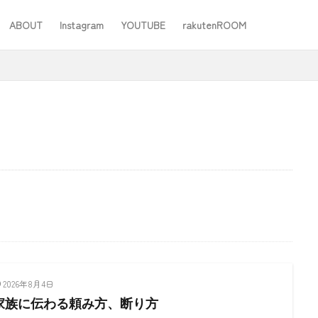
ABOUT
Instagram
YOUTUBE
rakutenROOM
SEO
#ワーママ
#仕事
#住み替え
#台所道具
#大木製作所
#家事
#家事問屋
#日用品日記
#無印良品
あったことばで
検索
2026年8月4日
家族に伝わる頼み方、断り方