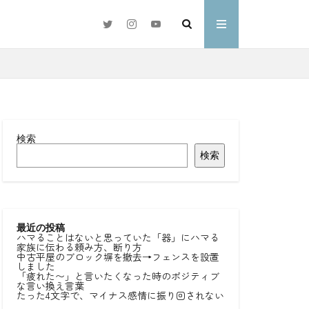
検索
検索
#好きな言葉
わ
最近の投稿
ハマることはないと思っていた「器」にハマる
家族に伝わる頼み方、断り方
中古平屋のブロック塀を撤去→フェンスを設置
しました
「疲れた〜」と言いたくなった時のポジティブ
な言い換え言葉
たった4文字で、マイナス感情に振り回されない