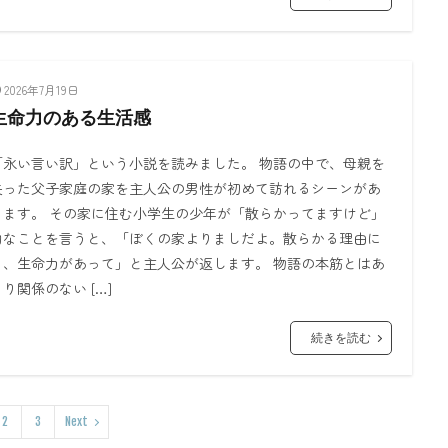
2026年7月19日
生命力のある生活感
「永い言い訳」という小説を読みました。 物語の中で、母親を
失った父子家庭の家を主人公の男性が初めて訪れるシーンがあ
ります。 その家に住む小学生の少年が「散らかってますけど」
的なことを言うと、「ぼくの家よりましだよ。散らかる理由に
も、生命力があって」と主人公が返します。 物語の本筋とはあ
まり関係のない […]
続きを読む
2
3
Next