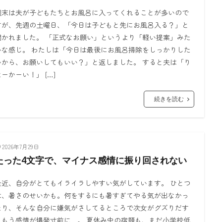
週末は夫が子どもたちとお風呂に入ってくれることが多いので
すが、先週の土曜日、「今日は子どもと先にお風呂入る？」と
聞かれました。 「正式なお願い」というより「軽い提案」みた
いな感じ。 わたしは「今日は最後にお風呂掃除をしっかりした
いから、お願いしてもいい？」と返しました。 すると夫は「り
よーかーい！」 […]
続きを読む
2026年7月29日
たった4文字で、マイナス感情に振り回されない
最近、自分がとてもイライラしやすい気がしています。 ひとつ
は、暑さのせいかも。何をするにも暑すぎてやる気が出なかっ
たり、そんな自分に嫌気がさしてるところで次女がグズりだす
ともう感情が爆発寸前に…。 夏休み中の宿題も、まだ小学校低